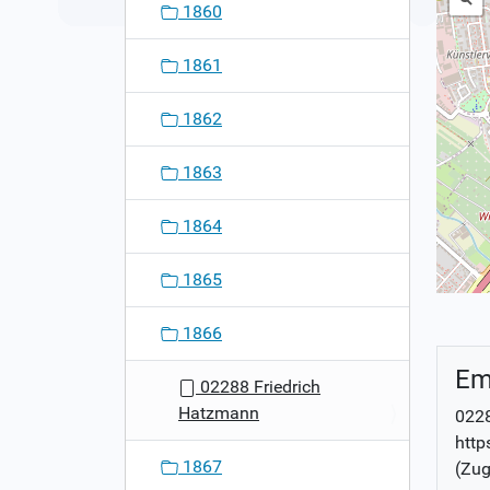
1860
1861
1862
1863
1864
1865
1866
Em
02288 Friedrich
Hatzmann
0228
http
1867
(Zug