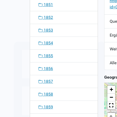
htt
1851
id=
1852
Que
1853
Erg
1854
Wei
1855
Alle
1856
Geogra
1857
+
1858
−
1859