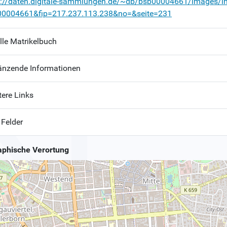
p://daten.digitale-sammlungen.de/~db/bsb00004661/images/i
00004661&fip=217.237.113.238&no=&seite=231
lle Matrikelbuch
änzende Informationen
tere Links
 Felder
phische Verortung