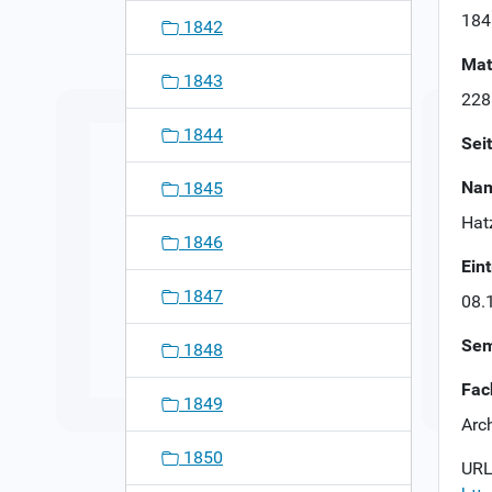
n
184
1842
Mat
1843
228
1844
Sei
Nam
1845
Hat
1846
Ein
1847
08.
Sem
1848
Fac
1849
Arch
1850
URL 