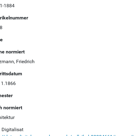
1-1884
rikelnummer
8
te
e normiert
zmann, Friedrich
trittsdatum
11.1866
ester
h normiert
itektur
Digitalisat