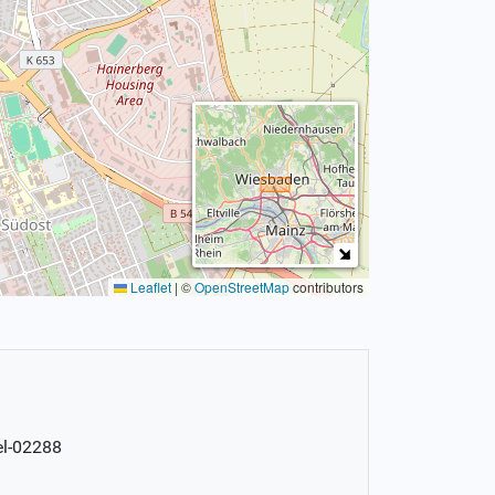
Leaflet
|
©
OpenStreetMap
contributors
el-02288