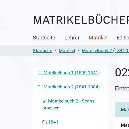
Startseite
Lehrer
Matrikel
Editi
Startseite
Matrikel
Matrikelbuch 2 (1841-
02
N
Matrikelbuch 1 (1809-1841)
a
v
Matrikelbuch 2 (1841-1884)
Eintr
i
g
Matrikelbuch 2 - Scans
a
browsen
Mat
t
i
1841
o
Mat