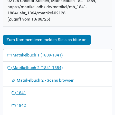
02126 Christof Steinert
, Matrikelbuch
1841-1884
,
https://matrikel.adbk.de/matrikel/mb_1841-
1884/jahr_1864/matrikel-02126
(Zugriff vom
10/08/26
)
Zum Kommentieren melden Sie sich bitte an.
N
Matrikelbuch 1 (1809-1841)
a
v
Matrikelbuch 2 (1841-1884)
i
g
Matrikelbuch 2 - Scans browsen
a
t
1841
i
o
1842
n