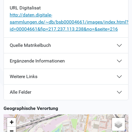
URL Digitalisat
http://daten.digitale-
sammlungen.de/~db/bsb00004661/images/index.html?
id=00004661&fip=217.237.113.238&no=&seite=216
Quelle Matrikelbuch
Ergänzende Informationen
Weitere Links
Alle Felder
Geographische Verortung
+
−