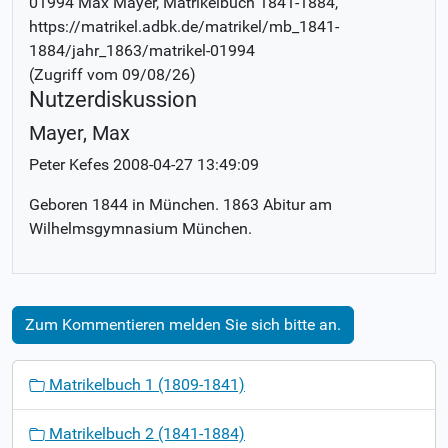
01994 Max Mayer
, Matrikelbuch
1841-1884
,
https://matrikel.adbk.de/matrikel/mb_1841-
1884/jahr_1863/matrikel-01994
(Zugriff vom
09/08/26
)
Nutzerdiskussion
Mayer, Max
Peter Kefes
2008-04-27 13:49:09
Geboren 1844 in München. 1863 Abitur am
Wilhelmsgymnasium München.
Zum Kommentieren melden Sie sich bitte an.
N
Matrikelbuch 1 (1809-1841)
a
v
Matrikelbuch 2 (1841-1884)
i