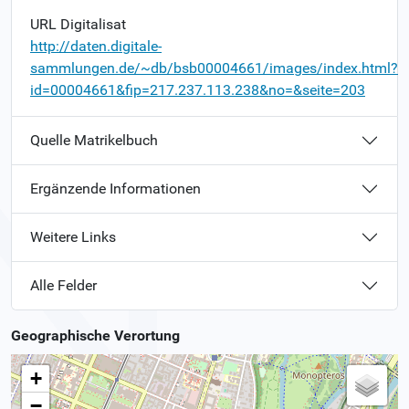
URL Digitalisat
http://daten.digitale-
sammlungen.de/~db/bsb00004661/images/index.html?
id=00004661&fip=217.237.113.238&no=&seite=203
Quelle Matrikelbuch
Ergänzende Informationen
Weitere Links
Alle Felder
Geographische Verortung
+
−