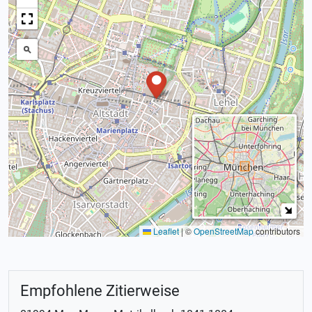
Leaflet
|
©
OpenStreetMap
contributors
Empfohlene Zitierweise