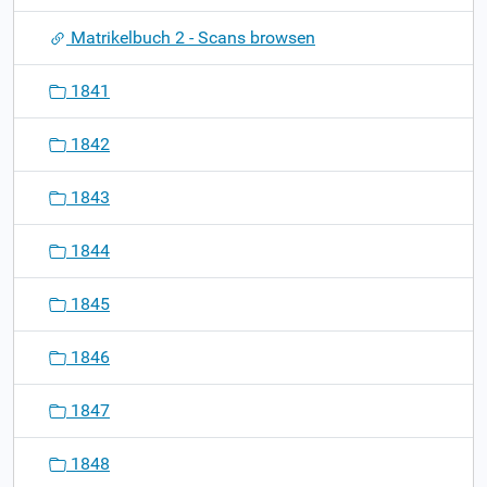
g
Matrikelbuch 2 - Scans browsen
a
t
1841
i
o
1842
n
1843
1844
1845
1846
1847
1848