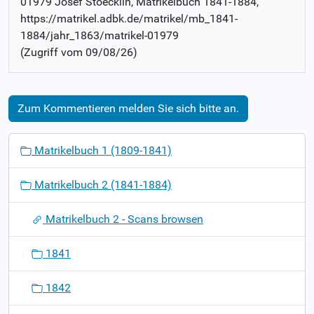
01979 Josef Stoecklin
, Matrikelbuch
1841-1884
,
https://matrikel.adbk.de/matrikel/mb_1841-
1884/jahr_1863/matrikel-01979
(Zugriff vom
09/08/26
)
Zum Kommentieren melden Sie sich bitte an.
N
Matrikelbuch 1 (1809-1841)
a
v
Matrikelbuch 2 (1841-1884)
i
g
Matrikelbuch 2 - Scans browsen
a
t
1841
i
o
1842
n