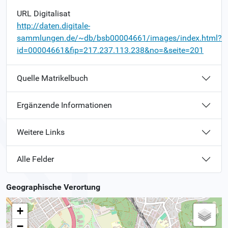
URL Digitalisat
http://daten.digitale-
sammlungen.de/~db/bsb00004661/images/index.html?
id=00004661&fip=217.237.113.238&no=&seite=201
Quelle Matrikelbuch
Ergänzende Informationen
Weitere Links
Alle Felder
Geographische Verortung
+
−