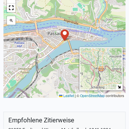
Leaflet
|
©
OpenStreetMap
contributors
Empfohlene Zitierweise