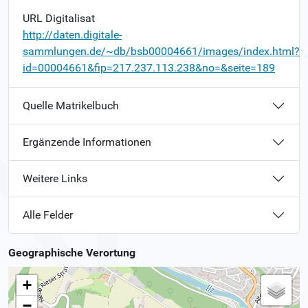
URL Digitalisat
http://daten.digitale-
sammlungen.de/~db/bsb00004661/images/index.html?
id=00004661&fip=217.237.113.238&no=&seite=189
Quelle Matrikelbuch
Ergänzende Informationen
Weitere Links
Alle Felder
Geographische Verortung
+
−