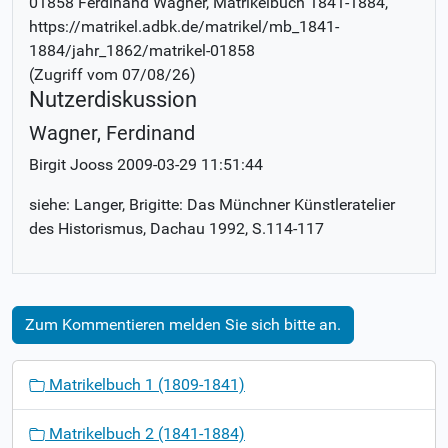
01858 Ferdinand Wagner
, Matrikelbuch
1841-1884
,
https://matrikel.adbk.de/matrikel/mb_1841-
1884/jahr_1862/matrikel-01858
(Zugriff vom
07/08/26
)
Nutzerdiskussion
Wagner, Ferdinand
Birgit Jooss
2009-03-29 11:51:44
siehe: Langer, Brigitte: Das Münchner Künstleratelier
des Historismus, Dachau 1992, S.114-117
Zum Kommentieren melden Sie sich bitte an.
N
Matrikelbuch 1 (1809-1841)
a
v
Matrikelbuch 2 (1841-1884)
i