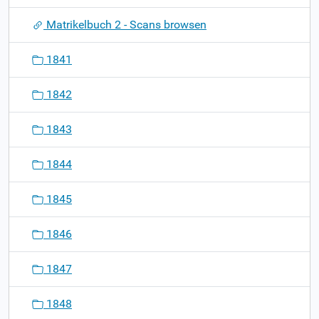
g
Matrikelbuch 2 - Scans browsen
a
t
1841
i
o
1842
n
1843
1844
1845
1846
1847
1848