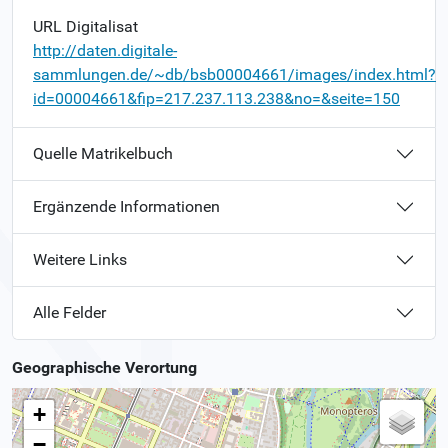
URL Digitalisat
http://daten.digitale-
sammlungen.de/~db/bsb00004661/images/index.html?
id=00004661&fip=217.237.113.238&no=&seite=150
Quelle Matrikelbuch
Ergänzende Informationen
Weitere Links
Alle Felder
Geographische Verortung
+
−