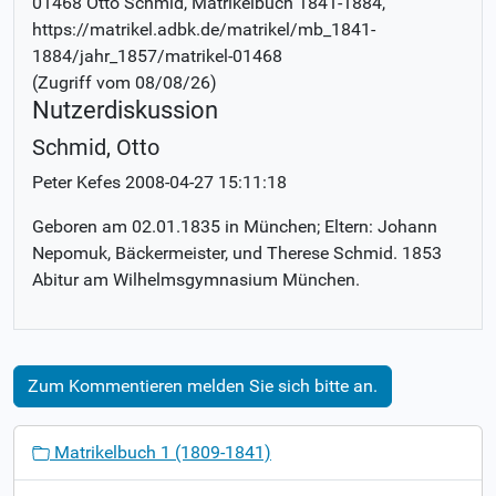
01468 Otto Schmid
, Matrikelbuch
1841-1884
,
https://matrikel.adbk.de/matrikel/mb_1841-
1884/jahr_1857/matrikel-01468
(Zugriff vom
08/08/26
)
Nutzerdiskussion
Schmid, Otto
Peter Kefes
2008-04-27 15:11:18
Geboren am 02.01.1835 in München; Eltern: Johann
Nepomuk, Bäckermeister, und Therese Schmid. 1853
Abitur am Wilhelmsgymnasium München.
Zum Kommentieren melden Sie sich bitte an.
N
Matrikelbuch 1 (1809-1841)
a
v