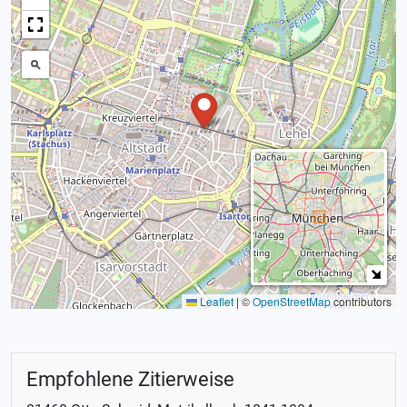
Leaflet
|
©
OpenStreetMap
contributors
Empfohlene Zitierweise