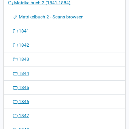
Matrikelbuch 2 (1841-1884)
i
g
Matrikelbuch 2 - Scans browsen
a
t
1841
i
o
1842
n
1843
1844
1845
1846
1847