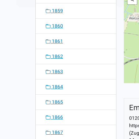
1859
1860
1861
1862
1863
1864
1865
Em
1866
0120
http
1867
(Zug