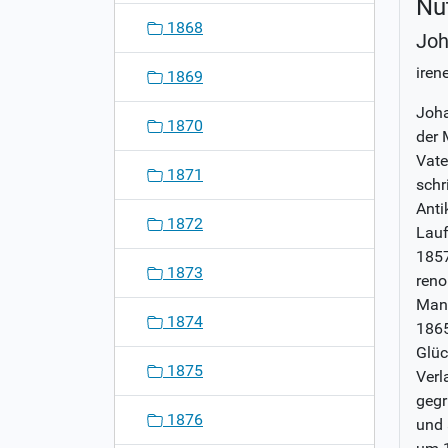
Nu
1868
Joh
iren
1869
Joha
1870
der 
Vate
1871
schr
Anti
1872
Lauf
1857
1873
reno
Mann
1874
1865
Glüc
1875
Verl
gegr
1876
und 