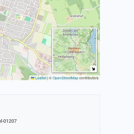
Leaflet
|
©
OpenStreetMap
contributors
el-01207