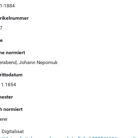
1-1884
rikelnummer
7
te
e normiert
erabend, Johann Nepomuk
trittsdatum
11.1854
ester
h normiert
erei
Digitalisat