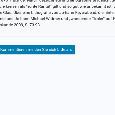
873 "nach der Natur" gezeichnete und lithographierte Ansicht d
lerkreisen als "echte Rarität" gilt und so gut wie unbekannt ist.
er Glas. Über eine Lithografie von Jo-hann Feyerabend, die hint
id und Jo-hann Michael Wittmer und „wandernde Tiroler“ auf Hin
skunde 2009, S. 73-93.
Kommentieren melden Sie sich bitte an.