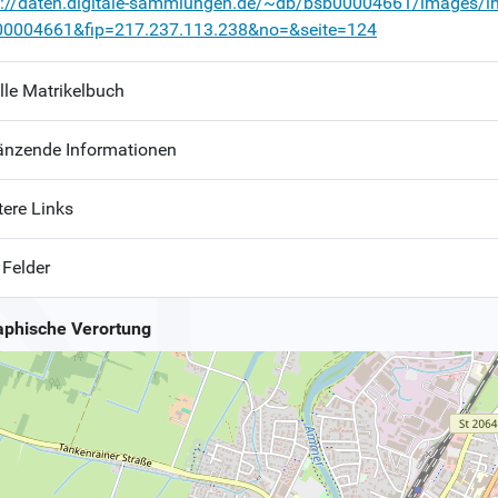
p://daten.digitale-sammlungen.de/~db/bsb00004661/images/i
00004661&fip=217.237.113.238&no=&seite=124
lle Matrikelbuch
änzende Informationen
tere Links
 Felder
phische Verortung