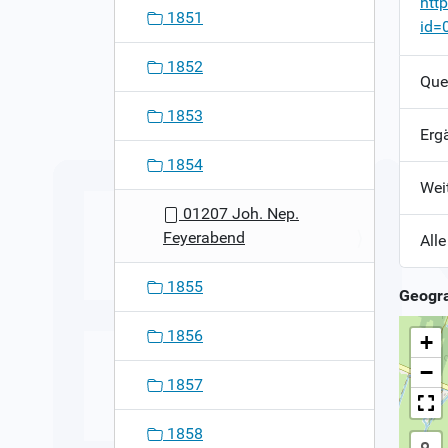
htt
1851
id=
1852
Que
1853
Erg
1854
Wei
01207 Joh. Nep.
Feyerabend
Alle
1855
Geogra
1856
+
−
1857
1858