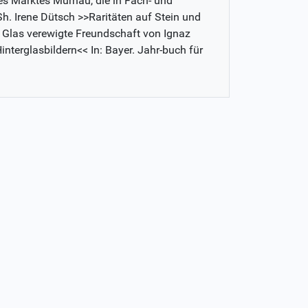
es Marktes Murnau, die in Fach- und
 Sh. Irene Dütsch >>Raritäten auf Stein und
er Glas verewigte Freundschaft von Ignaz
terglasbildern<< In: Bayer. Jahr-buch für