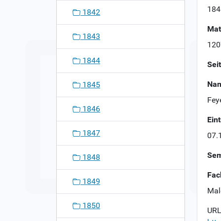
n
184
1842
Mat
1843
120
1844
Sei
Nam
1845
Fey
1846
Ein
1847
07.
Sem
1848
Fac
1849
Mal
1850
URL 