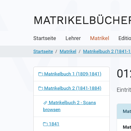
Startseite
Lehrer
Matrikel
Editi
Startseite
Matrikel
Matrikelbuch 2 (1841-
01
N
Matrikelbuch 1 (1809-1841)
a
v
Matrikelbuch 2 (1841-1884)
Eintr
i
g
Matrikelbuch 2 - Scans
a
browsen
Mat
t
i
1841
o
Mat