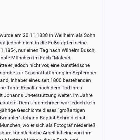
, wurde am 20.11.1838 in Weilheim als Sohn
at jedoch nicht in die Fußstapfen seine
11.1854, nur einen Tag nach Wilhelm Busch,
ünste München im Fach "Malerei.
tte er jedoch nicht vor, eine künstlerische
gsprobe zur Geschäftsführung im September
nd, Inhaber eines seit 1800 bestehenden
ine Tante Rosalia nach dem Tod ihres
t Johanns Un-terstützung weiter. Im Jahre
heiratete. Dem Unternehmen war jedoch kein
jährige Geschichte dieses "großartigen
aßmahler“ Johann Baptist Schmid einst
ünchen, wo er sich als Fotograf niederließ
are künstlerische Arbeit ist eine von ihm