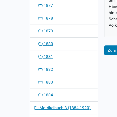
um 1
1877
Händ
hint
1878
Schm
Volk
1879
1880
Zum 
1881
1882
1883
1884
Matrikelbuch 3 (1884-1920)