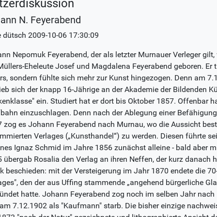
tzerdiskussion
ann N. Feyerabend
e dütsch
2009-10-06 17:30:09
nn Nepomuk Feyerabend, der als letzter Murnauer Verleger gilt
Müllers-Eheleute Josef und Magdalena Feyerabend geboren. Er tr
rs, sondern fühlte sich mehr zur Kunst hingezogen. Denn am 7.
ieb sich der knapp 16-Jährige an der Akademie der Bildenden K
kenklasse" ein. Studiert hat er dort bis Oktober 1857. Offenbar ha
bahn einzuschlagen. Denn nach der Ablegung einer Befähigun
 zog es Johann Feyerabend nach Murnau, wo die Aussicht besta
mmierten Verlages („Kunsthandel“) zu werden. Diesen führte se
es Ignaz Schmid im Jahre 1856 zunächst alleine - bald aber mi
 übergab Rosalia den Verlag an ihren Neffen, der kurz danach 
k beschieden: mit der Versteigerung im Jahr 1870 endete die 70-
ages", den der aus Uffing stammende „angehend bürgerliche Gl
ündet hatte. Johann Feyerabend zog noch im selben Jahr nach M
am 7.12.1902 als "Kaufmann" starb. Die bisher einzige nachweisb