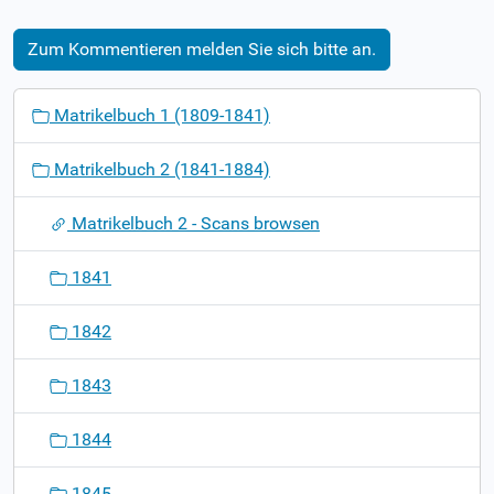
Zum Kommentieren melden Sie sich bitte an.
N
Matrikelbuch 1 (1809-1841)
a
v
Matrikelbuch 2 (1841-1884)
i
g
Matrikelbuch 2 - Scans browsen
a
t
1841
i
o
1842
n
1843
1844
1845