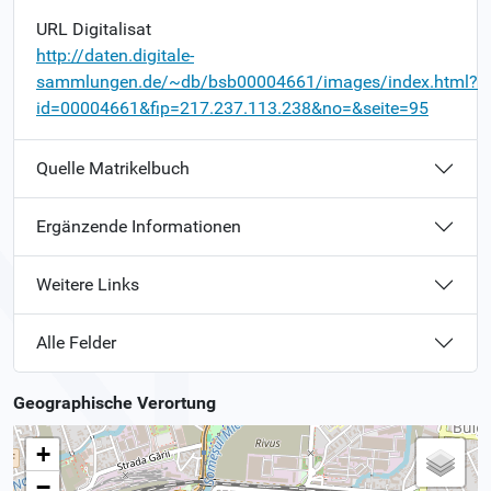
URL Digitalisat
http://daten.digitale-
sammlungen.de/~db/bsb00004661/images/index.html?
id=00004661&fip=217.237.113.238&no=&seite=95
Quelle Matrikelbuch
Ergänzende Informationen
Weitere Links
Alle Felder
Geographische Verortung
+
−