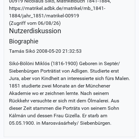
00919 Nicolaus Sikó
, Matrikelbuch
1841-1884
,
https://matrikel.adbk.de/matrikel/mb_1841-
1884/jahr_1851/matrikel-00919
(Zugriff vom
06/08/26
)
Nutzerdiskussion
Biographie
Tamás Sikó
2008-05-20 21:32:53
Sikó-Bölöni Miklós (1816-1900) Geboren in Septér/
Siebenbürgen Porträtist von Adligen. Studierte erst
Jura, aber von Kindheit an interessierte sich fürs Malen.
1851 studierte zwei Monate an der Münchener
Akademie wo er zeichnen lernte. Nach seinem
Rückkehr versuchte er sich mit dem Ölmalerei. Aus
dieser Zeit stammen die Porträts von seinem Sohn
Kálmán und dessen Frau Gizella. Er starb am
05.05.1900. in Marosvásárhely/ Siebenbürgen.