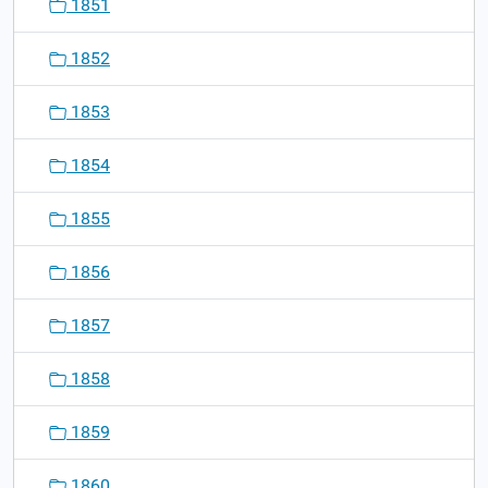
1851
1852
1853
1854
1855
1856
1857
1858
1859
1860