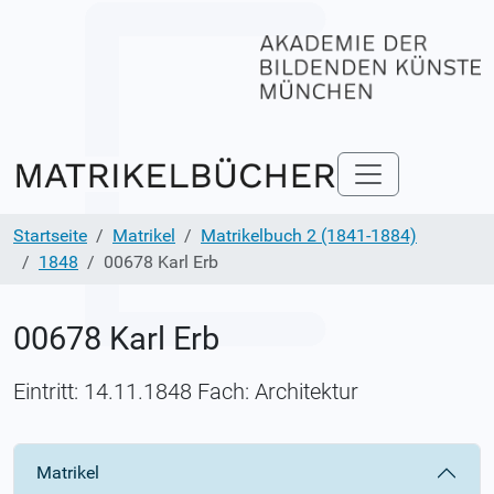
Startseite
Matrikel
Matrikelbuch 2 (1841-1884)
1848
00678 Karl Erb
00678 Karl Erb
Eintritt: 14.11.1848 Fach: Architektur
Matrikel