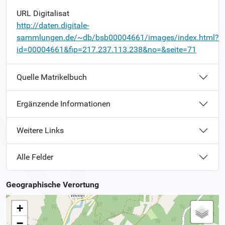
URL Digitalisat
http://daten.digitale-
sammlungen.de/~db/bsb00004661/images/index.html?
id=00004661&fip=217.237.113.238&no=&seite=71
Quelle Matrikelbuch
Ergänzende Informationen
Weitere Links
Alle Felder
Geographische Verortung
+
−