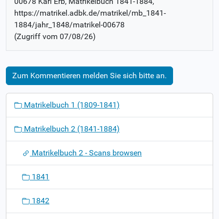
00678 Karl Erb
, Matrikelbuch
1841-1884
,
https://matrikel.adbk.de/matrikel/mb_1841-
1884/jahr_1848/matrikel-00678
(Zugriff vom
07/08/26
)
Zum Kommentieren melden Sie sich bitte an.
N
Matrikelbuch 1 (1809-1841)
a
v
Matrikelbuch 2 (1841-1884)
i
g
Matrikelbuch 2 - Scans browsen
a
t
1841
i
o
1842
n