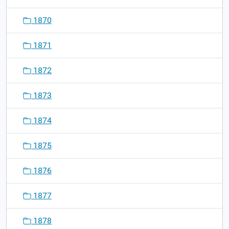
1870
1871
1872
1873
1874
1875
1876
1877
1878