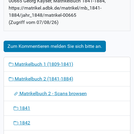
00665 Georg Kayser
, Matrikelbuch
1841-1884
,
https://matrikel.adbk.de/matrikel/mb_1841-
1884/jahr_1848/matrikel-00665
(Zugriff vom
07/08/26
)
Zum Kommentieren melden Sie sich bitte an.
N
Matrikelbuch 1 (1809-1841)
a
v
Matrikelbuch 2 (1841-1884)
i
g
Matrikelbuch 2 - Scans browsen
a
t
1841
i
o
1842
n