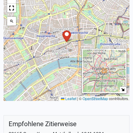
Leaflet
|
©
OpenStreetMap
contributors
Empfohlene Zitierweise