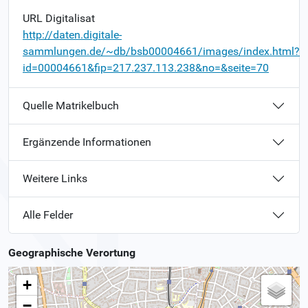
URL Digitalisat
http://daten.digitale-
sammlungen.de/~db/bsb00004661/images/index.html?
id=00004661&fip=217.237.113.238&no=&seite=70
Quelle Matrikelbuch
Ergänzende Informationen
Weitere Links
Alle Felder
Geographische Verortung
+
−