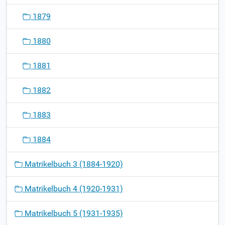
1879
1880
1881
1882
1883
1884
Matrikelbuch 3 (1884-1920)
Matrikelbuch 4 (1920-1931)
Matrikelbuch 5 (1931-1935)