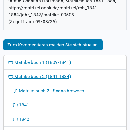
00505 Christian Hoffmann
, Matrikelbuch
1841-1884
,
https://matrikel.adbk.de/matrikel/mb_1841-
1884/jahr_1847/matrikel-00505
(Zugriff vom
09/08/26
)
Zum Kommentieren melden Sie sich bitte an.
N
Matrikelbuch 1 (1809-1841)
a
v
Matrikelbuch 2 (1841-1884)
i
g
Matrikelbuch 2 - Scans browsen
a
t
1841
i
o
1842
n