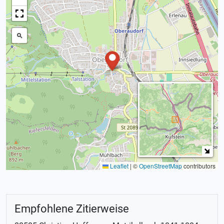
Leaflet
|
©
OpenStreetMap
contributors
Empfohlene Zitierweise