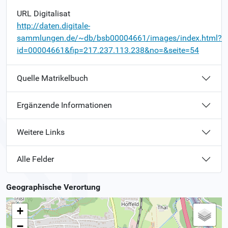
URL Digitalisat
http://daten.digitale-
sammlungen.de/~db/bsb00004661/images/index.html?
id=00004661&fip=217.237.113.238&no=&seite=54
Quelle Matrikelbuch
Ergänzende Informationen
Weitere Links
Alle Felder
Geographische Verortung
+
−