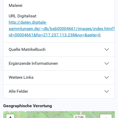
Malerei
URL Digitalisat
http://daten.digitale-
sammlungen.de/~db/bsb00004661/images/index.html?
id=00004661&fip=217.237.113.238&no=&seite=6
Quelle Matrikelbuch
Ergänzende Informationen
Weitere Links
Alle Felder
Geographische Verortung