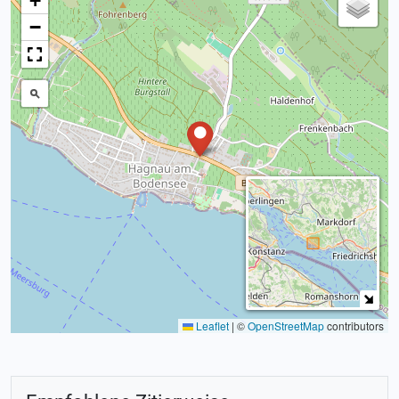
+
−
Leaflet
|
©
OpenStreetMap
contributors