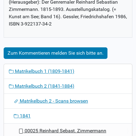
(Herausgeber): Der Genremaler Reinhard Sebastian
Zimmermann. 1815-1893. Ausstellungskatalog. (=
Kunst am See; Band 16). Gessler, Friedrichshafen 1986,
ISBN 3-922137-34-2
Zum Kommentieren melden Sie sich bitte an.
N
Matrikelbuch 1 (1809-1841)
a
v
Matrikelbuch 2 (1841-1884)
i
g
Matrikelbuch 2 - Scans browsen
a
t
1841
i
o
00025 Reinhard Sebast. Zimmermann
n