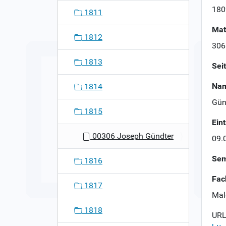
n
180
1811
Mat
1812
306
1813
Sei
Nam
1814
Gün
1815
Ein
00306 Joseph Gündter
09.
Sem
1816
Fac
1817
Mal
1818
URL 