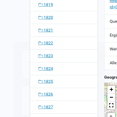
htt
1819
id=
1820
Que
1821
Erg
1822
Wei
1823
Alle
1824
Geogra
1825
+
1826
−
1827