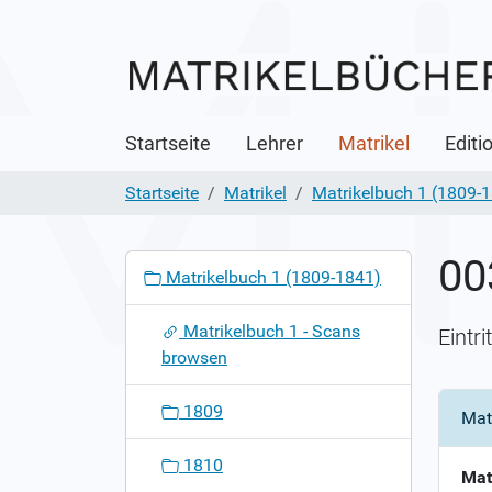
Startseite
Lehrer
Matrikel
Editi
Startseite
Matrikel
Matrikelbuch 1 (1809-
00
N
Matrikelbuch 1 (1809-1841)
a
v
Matrikelbuch 1 - Scans
Eintr
i
browsen
g
a
1809
Mat
t
i
1810
o
Mat