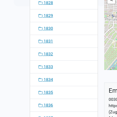
1828
1829
1830
1831
1832
1833
1834
Em
1835
0030
1836
http
(Zug