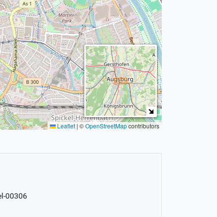
Leaflet
|
©
OpenStreetMap
contributors
el-00306