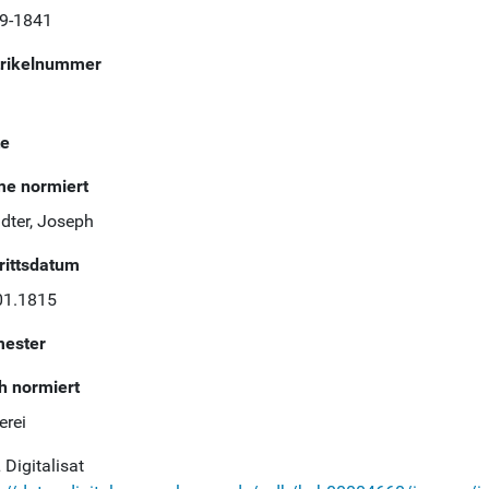
9-1841
rikelnummer
te
e normiert
dter, Joseph
trittsdatum
01.1815
ester
h normiert
erei
Digitalisat