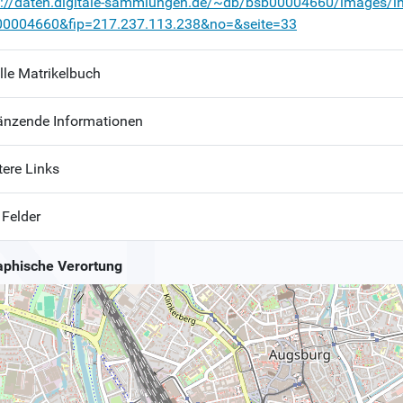
p://daten.digitale-sammlungen.de/~db/bsb00004660/images/i
00004660&fip=217.237.113.238&no=&seite=33
lle Matrikelbuch
änzende Informationen
tere Links
 Felder
phische Verortung