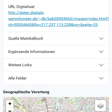
URL Digitalisat
http://daten.digitale-
sammlungen.de/~db/bsb00004660/images/index.html?
id=00004660&fip=217.237.113.238&no=&seite=33
Quelle Matrikelbuch
Ergänzende Informationen
Weitere Links
Alle Felder
Geographische Verortung
+
−