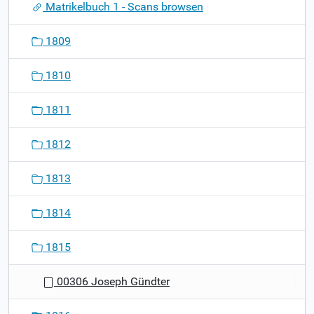
Matrikelbuch 1 - Scans browsen
i
g
1809
a
t
1810
i
o
1811
n
1812
1813
1814
1815
00306 Joseph Gündter