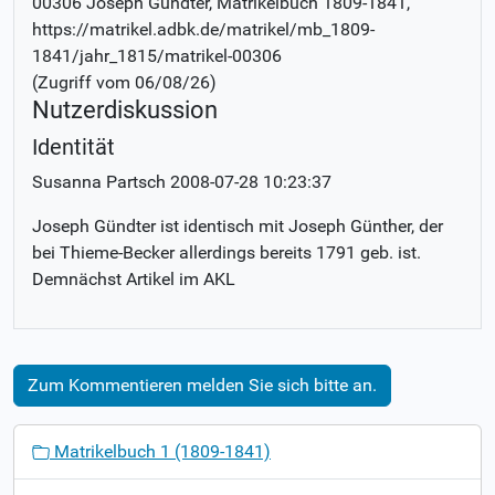
00306 Joseph Gündter
, Matrikelbuch
1809-1841
,
https://matrikel.adbk.de/matrikel/mb_1809-
1841/jahr_1815/matrikel-00306
(Zugriff vom
06/08/26
)
Nutzerdiskussion
Identität
Susanna Partsch
2008-07-28 10:23:37
Joseph Gündter ist identisch mit Joseph Günther, der
bei Thieme-Becker allerdings bereits 1791 geb. ist.
Demnächst Artikel im AKL
Zum Kommentieren melden Sie sich bitte an.
N
Matrikelbuch 1 (1809-1841)
a
v