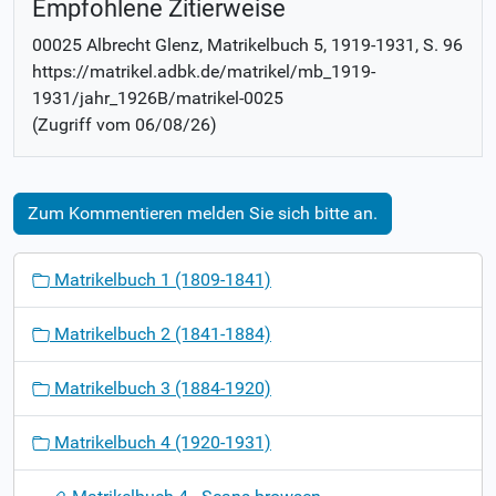
Empfohlene Zitierweise
00025 Albrecht Glenz
, Matrikelbuch
5, 1919-1931
,
S. 96
https://matrikel.adbk.de/matrikel/mb_1919-
1931/jahr_1926B/matrikel-0025
(Zugriff vom
06/08/26
)
Zum Kommentieren melden Sie sich bitte an.
N
Matrikelbuch 1 (1809-1841)
a
v
Matrikelbuch 2 (1841-1884)
i
g
Matrikelbuch 3 (1884-1920)
a
t
Matrikelbuch 4 (1920-1931)
i
o