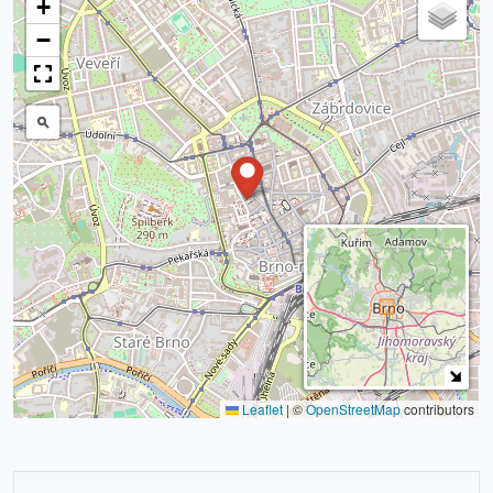
+
−
Leaflet
|
©
OpenStreetMap
contributors