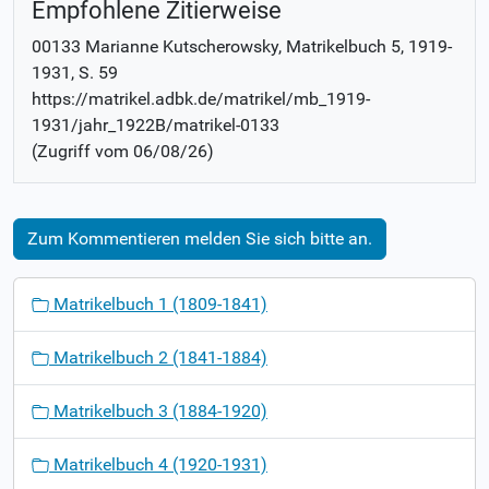
Empfohlene Zitierweise
00133 Marianne Kutscherowsky
, Matrikelbuch
5, 1919-
1931
,
S. 59
https://matrikel.adbk.de/matrikel/mb_1919-
1931/jahr_1922B/matrikel-0133
(Zugriff vom
06/08/26
)
Zum Kommentieren melden Sie sich bitte an.
N
Matrikelbuch 1 (1809-1841)
a
v
Matrikelbuch 2 (1841-1884)
i
g
Matrikelbuch 3 (1884-1920)
a
t
Matrikelbuch 4 (1920-1931)
i