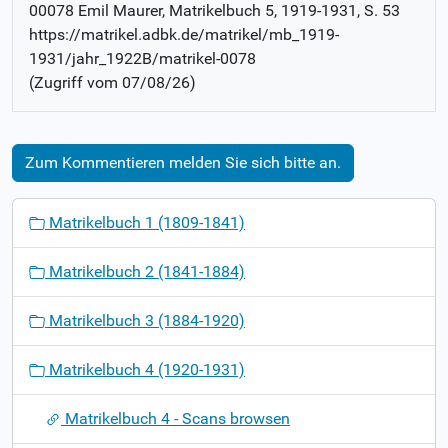
00078 Emil Maurer
, Matrikelbuch
5, 1919-1931
,
S. 53
https://matrikel.adbk.de/matrikel/mb_1919-
1931/jahr_1922B/matrikel-0078
(Zugriff vom
07/08/26
)
Zum Kommentieren melden Sie sich bitte an.
N
Matrikelbuch 1 (1809-1841)
a
v
Matrikelbuch 2 (1841-1884)
i
g
Matrikelbuch 3 (1884-1920)
a
t
Matrikelbuch 4 (1920-1931)
i
o
Matrikelbuch 4 - Scans browsen
n