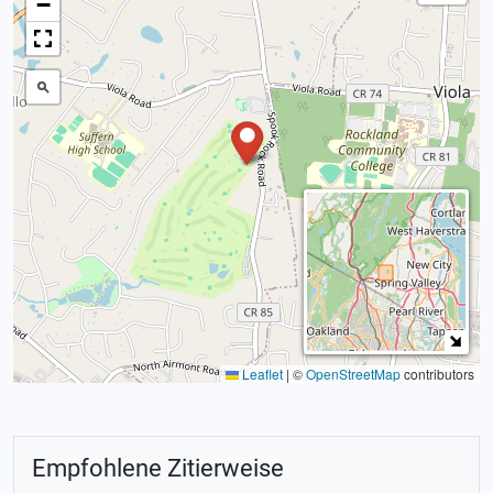
−
Leaflet
|
©
OpenStreetMap
contributors
Empfohlene Zitierweise