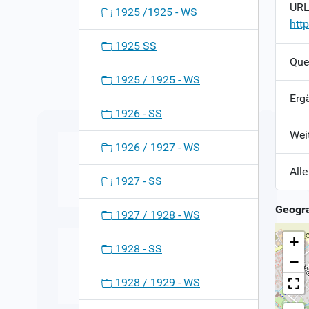
URL 
1925 /1925 - WS
htt
1925 SS
Que
1925 / 1925 - WS
Erg
1926 - SS
Wei
1926 / 1927 - WS
Alle
1927 - SS
Geogra
1927 / 1928 - WS
+
1928 - SS
−
1928 / 1929 - WS