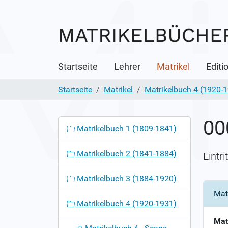
Startseite
Lehrer
Matrikel
Editi
Startseite
Matrikel
Matrikelbuch 4 (1920-
00
N
Matrikelbuch 1 (1809-1841)
a
v
Matrikelbuch 2 (1841-1884)
Eintr
i
g
Matrikelbuch 3 (1884-1920)
a
Mat
t
Matrikelbuch 4 (1920-1931)
i
o
Mat