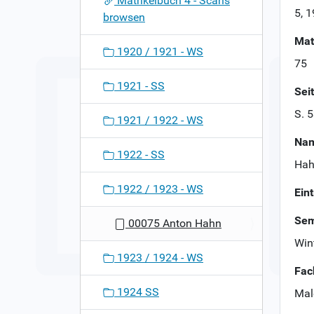
Matrikelbuch 4 - Scans
n
5, 
browsen
Mat
1920 / 1921 - WS
75
1921 - SS
Sei
S. 
1921 / 1922 - WS
Nam
1922 - SS
Hah
1922 / 1923 - WS
Ein
Sem
00075 Anton Hahn
Win
1923 / 1924 - WS
Fac
1924 SS
Mal