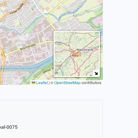
Leaflet
|
©
OpenStreetMap
contributors
kel-0075