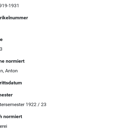
1919-1931
rikelnummer
te
53
e normiert
n, Anton
trittsdatum
ester
tersemester 1922 / 23
h normiert
erei