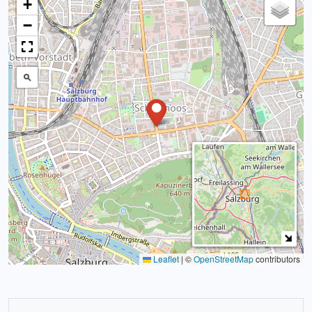
+
−
Leaflet
|
©
OpenStreetMap
contributors