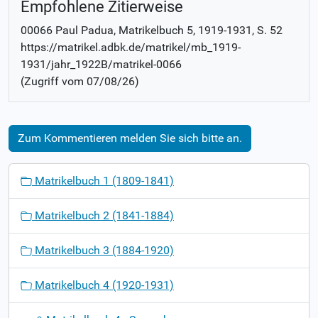
Empfohlene Zitierweise
00066 Paul Padua
, Matrikelbuch
5, 1919-1931
,
S. 52
https://matrikel.adbk.de/matrikel/mb_1919-
1931/jahr_1922B/matrikel-0066
(Zugriff vom
07/08/26
)
Zum Kommentieren melden Sie sich bitte an.
N
Matrikelbuch 1 (1809-1841)
a
v
Matrikelbuch 2 (1841-1884)
i
g
Matrikelbuch 3 (1884-1920)
a
t
Matrikelbuch 4 (1920-1931)
i
o