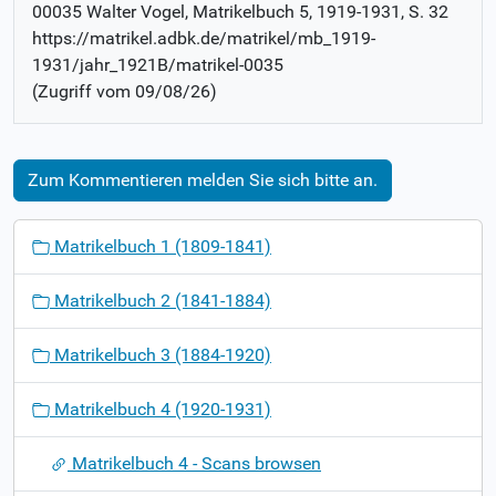
00035 Walter Vogel
, Matrikelbuch
5, 1919-1931
,
S. 32
https://matrikel.adbk.de/matrikel/mb_1919-
1931/jahr_1921B/matrikel-0035
(Zugriff vom
09/08/26
)
Zum Kommentieren melden Sie sich bitte an.
N
Matrikelbuch 1 (1809-1841)
a
v
Matrikelbuch 2 (1841-1884)
i
g
Matrikelbuch 3 (1884-1920)
a
t
Matrikelbuch 4 (1920-1931)
i
o
Matrikelbuch 4 - Scans browsen
n