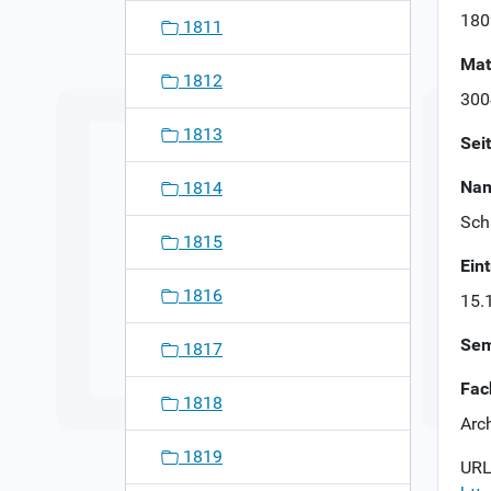
n
180
1811
Mat
1812
300
1813
Sei
Nam
1814
Schä
1815
Ein
1816
15.
Sem
1817
Fac
1818
Arch
1819
URL 