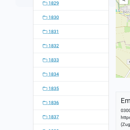
1829
1830
1831
1832
1833
1834
1835
Em
1836
0300
1837
http
(Zug