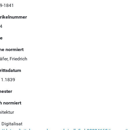
9-1841
rikelnummer
4
te
e normiert
fer, Friedrich
trittsdatum
11.1839
ester
h normiert
itektur
Digitalisat