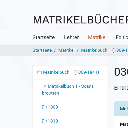
Startseite
Lehrer
Matrikel
Editi
Startseite
Matrikel
Matrikelbuch 1 (1809-
03
N
Matrikelbuch 1 (1809-1841)
a
v
Matrikelbuch 1 - Scans
Eintr
i
browsen
g
a
1809
Mat
t
i
1810
o
Mat