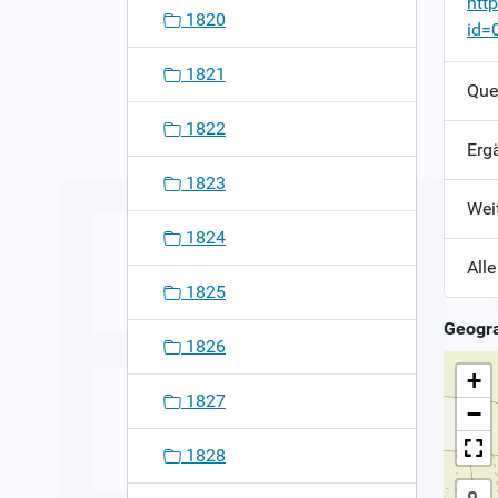
htt
1820
id=
1821
Que
1822
Erg
1823
Wei
1824
Alle
1825
Geogra
1826
+
1827
−
1828