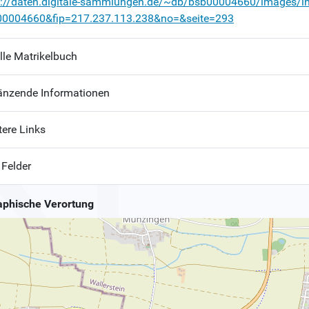
p://daten.digitale-sammlungen.de/~db/bsb00004660/images/i
00004660&fip=217.237.113.238&no=&seite=293
lle Matrikelbuch
änzende Informationen
tere Links
 Felder
phische Verortung