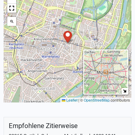
Leaflet
|
©
OpenStreetMap
contributors
Empfohlene Zitierweise