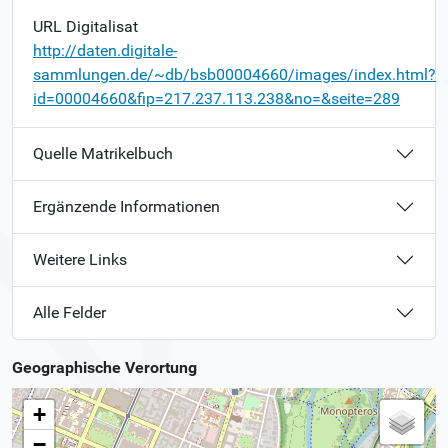
URL Digitalisat
http://daten.digitale-
sammlungen.de/~db/bsb00004660/images/index.html?
id=00004660&fip=217.237.113.238&no=&seite=289
Quelle Matrikelbuch
Ergänzende Informationen
Weitere Links
Alle Felder
Geographische Verortung
+
−