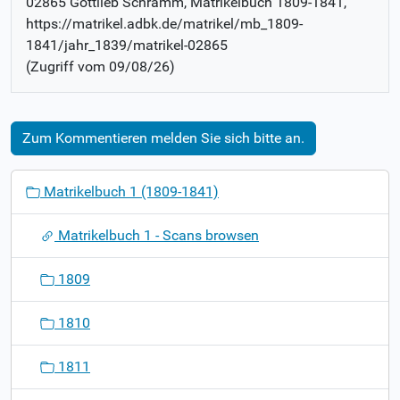
02865 Gottlieb Schramm
, Matrikelbuch
1809-1841
,
https://matrikel.adbk.de/matrikel/mb_1809-
1841/jahr_1839/matrikel-02865
(Zugriff vom
09/08/26
)
Zum Kommentieren melden Sie sich bitte an.
N
Matrikelbuch 1 (1809-1841)
a
v
Matrikelbuch 1 - Scans browsen
i
g
1809
a
t
1810
i
o
1811
n