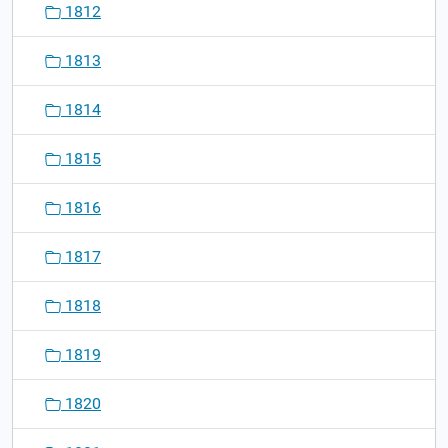
1812
1813
1814
1815
1816
1817
1818
1819
1820