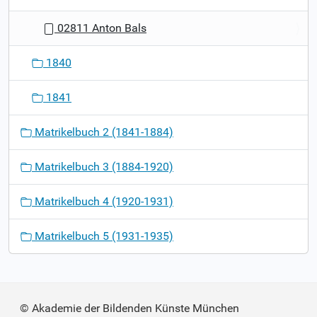
02811 Anton Bals
1840
1841
Matrikelbuch 2 (1841-1884)
Matrikelbuch 3 (1884-1920)
Matrikelbuch 4 (1920-1931)
Matrikelbuch 5 (1931-1935)
© Akademie der Bildenden Künste München