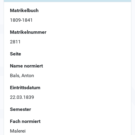
Matrikelbuch
1809-1841
Matrikelnummer
2811
Seite
Name normiert
Bals, Anton
Eintrittsdatum
22.03.1839
Semester
Fach normiert
Malerei