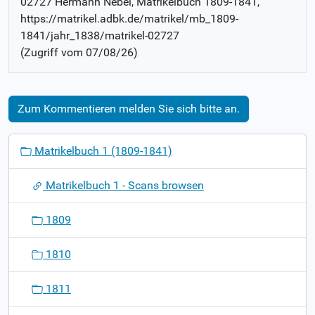
02727 Hermann Nebel
, Matrikelbuch
1809-1841
,
https://matrikel.adbk.de/matrikel/mb_1809-
1841/jahr_1838/matrikel-02727
(Zugriff vom
07/08/26
)
Zum Kommentieren melden Sie sich bitte an.
N
Matrikelbuch 1 (1809-1841)
a
v
Matrikelbuch 1 - Scans browsen
i
g
1809
a
t
1810
i
o
1811
n