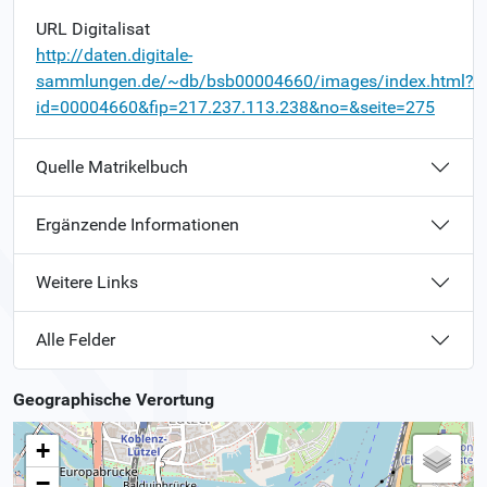
URL Digitalisat
http://daten.digitale-
sammlungen.de/~db/bsb00004660/images/index.html?
id=00004660&fip=217.237.113.238&no=&seite=275
Quelle Matrikelbuch
Ergänzende Informationen
Weitere Links
Alle Felder
Geographische Verortung
+
−