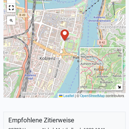
Leaflet
|
©
OpenStreetMap
contributors
Empfohlene Zitierweise