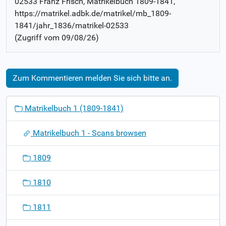
02533 Franz Frisch
, Matrikelbuch
1809-1841
,
https://matrikel.adbk.de/matrikel/mb_1809-
1841/jahr_1836/matrikel-02533
(Zugriff vom
09/08/26
)
Zum Kommentieren melden Sie sich bitte an.
N
Matrikelbuch 1 (1809-1841)
a
v
Matrikelbuch 1 - Scans browsen
i
g
1809
a
t
1810
i
o
1811
n