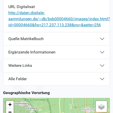
URL Digitalisat
http://daten.digitale-
sammlungen.de/~db/bsb00004660/images/index.html?
id=00004660&fip=217.237.113.238&no=&seite=256
Quelle Matrikelbuch
Ergänzende Informationen
Weitere Links
Alle Felder
Geographische Verortung
+
−