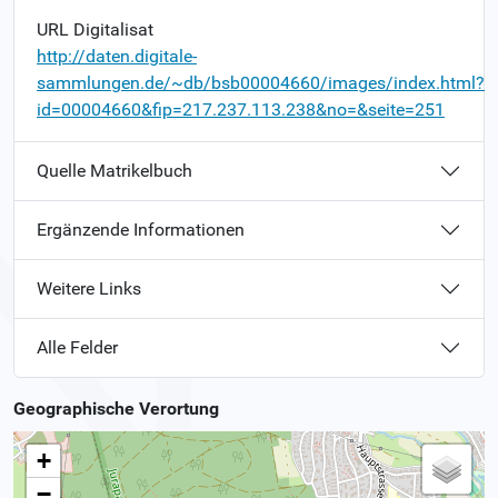
URL Digitalisat
http://daten.digitale-
sammlungen.de/~db/bsb00004660/images/index.html?
id=00004660&fip=217.237.113.238&no=&seite=251
Quelle Matrikelbuch
Ergänzende Informationen
Weitere Links
Alle Felder
Geographische Verortung
+
−