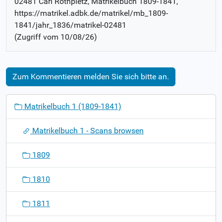
02481 Carl Rothpletz
, Matrikelbuch
1809-1841
,
https://matrikel.adbk.de/matrikel/mb_1809-
1841/jahr_1836/matrikel-02481
(Zugriff vom
10/08/26
)
Zum Kommentieren melden Sie sich bitte an.
N
Matrikelbuch 1 (1809-1841)
a
v
Matrikelbuch 1 - Scans browsen
i
g
1809
a
t
1810
i
o
1811
n