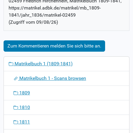
02459 Friedrich Hirchenhein
, Matrikelbuch
1809-1841
,
https://matrikel.adbk.de/matrikel/mb_1809-
1841/jahr_1836/matrikel-02459
(Zugriff vom
09/08/26
)
Zum Kommentieren melden Sie sich bitte an.
N
Matrikelbuch 1 (1809-1841)
a
v
Matrikelbuch 1 - Scans browsen
i
g
1809
a
t
1810
i
o
1811
n