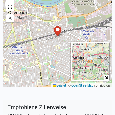
Leaflet
|
©
OpenStreetMap
contributors
Empfohlene Zitierweise