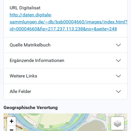
URL Digitalisat
http://daten.digitale-
sammlungen.de/~db/bsb00004660/images/index.html?
id=00004660&fip=217.237.113.238&no=&seite=248
Quelle Matrikelbuch
Ergänzende Informationen
Weitere Links
Alle Felder
Geographische Verortung
+
−