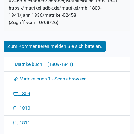
02458 Alexander Schröder
, Matrikelbuch
1809-1841
,
https://matrikel.adbk.de/matrikel/mb_1809-
1841/jahr_1836/matrikel-02458
(Zugriff vom
10/08/26
)
Zum Kommentieren melden Sie sich bitte an.
N
Matrikelbuch 1 (1809-1841)
a
v
Matrikelbuch 1 - Scans browsen
i
g
1809
a
t
1810
i
o
1811
n