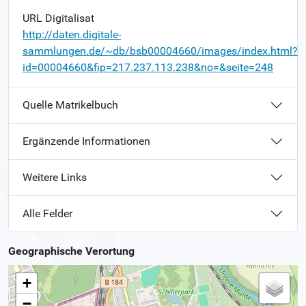
URL Digitalisat
http://daten.digitale-
sammlungen.de/~db/bsb00004660/images/index.html?
id=00004660&fip=217.237.113.238&no=&seite=248
Quelle Matrikelbuch
Ergänzende Informationen
Weitere Links
Alle Felder
Geographische Verortung
+
−