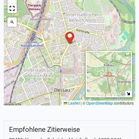
Leaflet
|
©
OpenStreetMap
contributors
Empfohlene Zitierweise