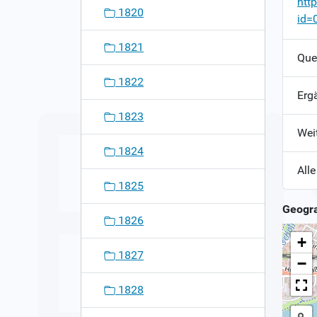
htt
1820
id=
1821
Que
1822
Erg
1823
Wei
1824
Alle
1825
Geogra
1826
+
1827
−
1828