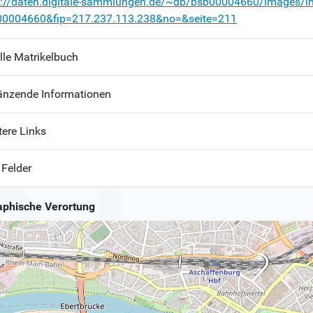
p://daten.digitale-sammlungen.de/~db/bsb00004660/images/i
00004660&fip=217.237.113.238&no=&seite=211
lle Matrikelbuch
änzende Informationen
tere Links
 Felder
phische Verortung