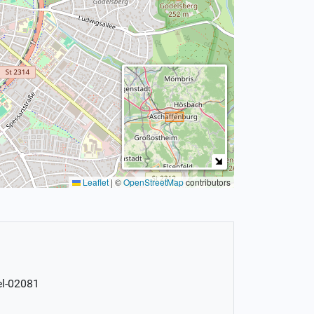
Leaflet
|
©
OpenStreetMap
contributors
el-02081