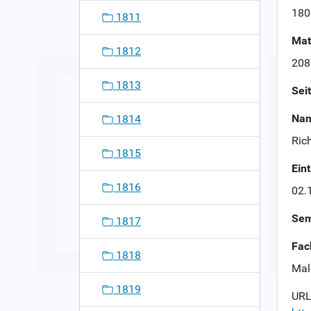
n
180
1811
Mat
1812
208
1813
Sei
Nam
1814
Rich
1815
Ein
1816
02.
Sem
1817
Fac
1818
Mal
1819
URL 