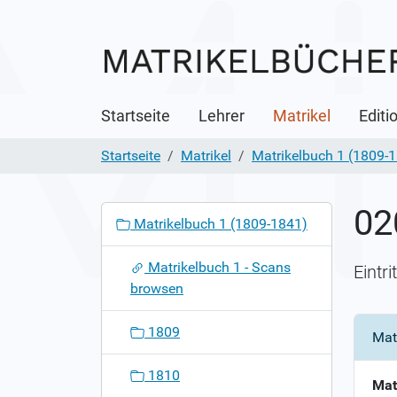
Startseite
Lehrer
Matrikel
Editi
Startseite
Matrikel
Matrikelbuch 1 (1809-
02
N
Matrikelbuch 1 (1809-1841)
a
v
Matrikelbuch 1 - Scans
Eintr
i
browsen
g
a
1809
Mat
t
i
1810
o
Mat