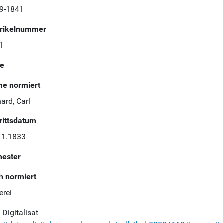
9-1841
rikelnummer
1
te
e normiert
ard, Carl
trittsdatum
11.1833
ester
h normiert
erei
Digitalisat