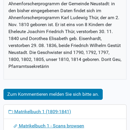
Ahnenforscherprogramm der Gemeinde Neustadt: in
den bisher eingegebenen Daten findet sich im
Ahnenforscherprogramm Karl Ludewig Thür, der am 2.
Nov. 1810 geboren ist. Er ist eins von 8 Kindern der
Eheleute Joachim Friedrich Thür, verstorben 30. 11.
1840 und Dorothea Elisabeth geb. Eisenhardt,
verstorben 29. 08. 1836, beide Friedrich Wilhelm Gestüt
Neustadt. Die Geschwister sind 1790, 1792, 1797,
1800, 1802, 1805, unser 1810, 1814 geboren. Dorit Geu,
Pfarramtssekretärin
Zum Kommentieren melden Sie sich bitte an.
N
Matrikelbuch 1 (1809-1841)
a
v
Matrikelbuch 1 - Scans browsen
i