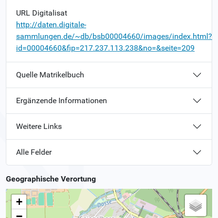
URL Digitalisat
http://daten.digitale-
sammlungen.de/~db/bsb00004660/images/index.html?
id=00004660&fip=217.237.113.238&no=&seite=209
Quelle Matrikelbuch
Ergänzende Informationen
Weitere Links
Alle Felder
Geographische Verortung
+
−