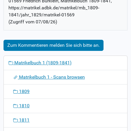
01569 Friedrich Bürklein
, Matrikelbuch
1809-1841
,
https://matrikel.adbk.de/matrikel/mb_1809-
1841/jahr_1829/matrikel-01569
(Zugriff vom
07/08/26
)
Zum Kommentieren melden Sie sich bitte an.
N
Matrikelbuch 1 (1809-1841)
a
v
Matrikelbuch 1 - Scans browsen
i
g
1809
a
t
1810
i
o
1811
n