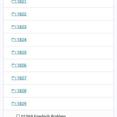
1821
1822
1823
1824
1825
1826
1827
1828
1829
01569 Friedrich Bürklein