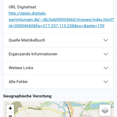
URL Digitalisat
http://daten.digitale-
sammlungen.de/~db/bsb00004660/images/index.html?
id=00004660&fip=217.237.113.238&no=&seite=159
Quelle Matrikelbuch
Ergänzende Informationen
Weitere Links
Alle Felder
Geographische Verortung
+
−