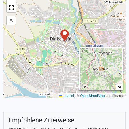
Leaflet
|
©
OpenStreetMap
contributors
Empfohlene Zitierweise