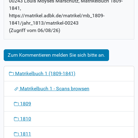
00243 Louis Moyses Marschütz
, Matrikelbuch
1809-
1841
,
https://matrikel.adbk.de/matrikel/mb_1809-
1841/jahr_1813/matrikel-00243
(Zugriff vom
06/08/26
)
Zum Kommentieren melden Sie sich bitte an.
N
Matrikelbuch 1 (1809-1841)
a
v
Matrikelbuch 1 - Scans browsen
i
g
1809
a
t
1810
i
o
1811
n