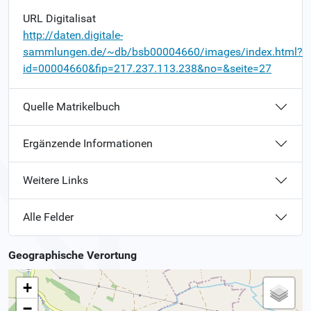
URL Digitalisat
http://daten.digitale-
sammlungen.de/~db/bsb00004660/images/index.html?
id=00004660&fip=217.237.113.238&no=&seite=27
Quelle Matrikelbuch
Ergänzende Informationen
Weitere Links
Alle Felder
Geographische Verortung
+
−