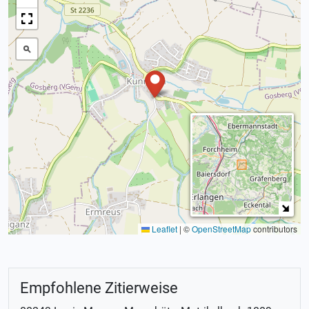
Leaflet
|
©
OpenStreetMap
contributors
Empfohlene Zitierweise