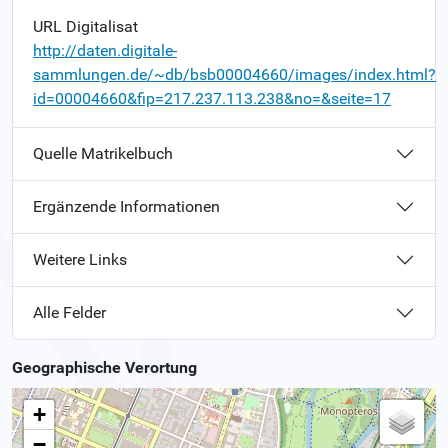
URL Digitalisat
http://daten.digitale-
sammlungen.de/~db/bsb00004660/images/index.html?
id=00004660&fip=217.237.113.238&no=&seite=17
Quelle Matrikelbuch
Ergänzende Informationen
Weitere Links
Alle Felder
Geographische Verortung
+
−