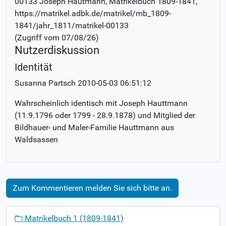
00133 Joseph Hautmann
, Matrikelbuch
1809-1841
,
https://matrikel.adbk.de/matrikel/mb_1809-
1841/jahr_1811/matrikel-00133
(Zugriff vom
07/08/26
)
Nutzerdiskussion
Identität
Susanna Partsch
2010-05-03 06:51:12
Wahrscheinlich identisch mit Joseph Hauttmann
(11.9.1796 oder 1799 - 28.9.1878) und Mitglied der
Bildhauer- und Maler-Familie Hauttmann aus
Waldsassen
Zum Kommentieren melden Sie sich bitte an.
N
Matrikelbuch 1 (1809-1841)
a