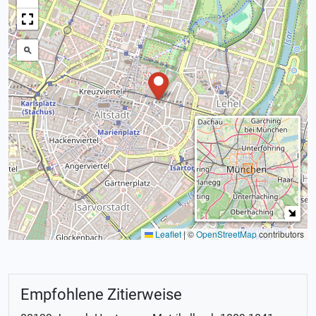
Leaflet
|
©
OpenStreetMap
contributors
Empfohlene Zitierweise