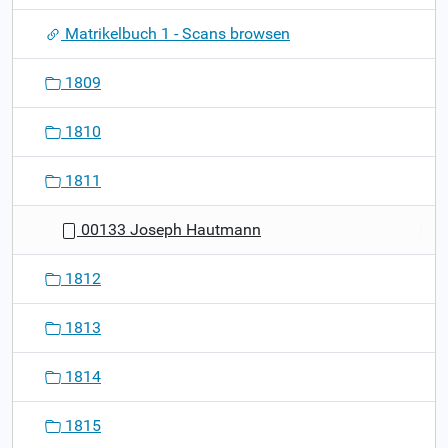
v
Matrikelbuch 1 - Scans browsen
i
g
1809
a
t
1810
i
o
1811
n
00133 Joseph Hautmann
1812
1813
1814
1815