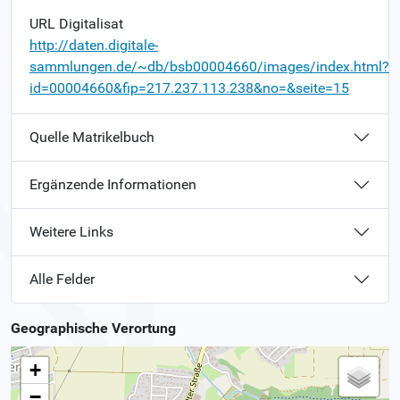
URL Digitalisat
http://daten.digitale-
sammlungen.de/~db/bsb00004660/images/index.html?
id=00004660&fip=217.237.113.238&no=&seite=15
Quelle Matrikelbuch
Ergänzende Informationen
Weitere Links
Alle Felder
Geographische Verortung
+
−