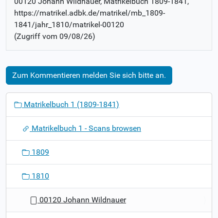
00120 Johann Wildnauer
, Matrikelbuch
1809-1841
,
https://matrikel.adbk.de/matrikel/mb_1809-
1841/jahr_1810/matrikel-00120
(Zugriff vom
09/08/26
)
Zum Kommentieren melden Sie sich bitte an.
N
Matrikelbuch 1 (1809-1841)
a
v
Matrikelbuch 1 - Scans browsen
i
g
1809
a
t
1810
i
o
00120 Johann Wildnauer
n