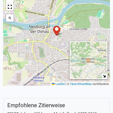
Leaflet
|
©
OpenStreetMap
contributors
Empfohlene Zitierweise