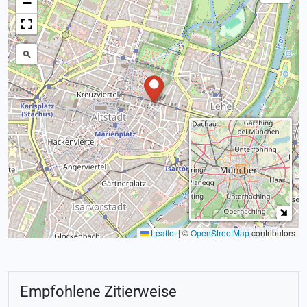
−
Leaflet
|
©
OpenStreetMap
contributors
Empfohlene Zitierweise