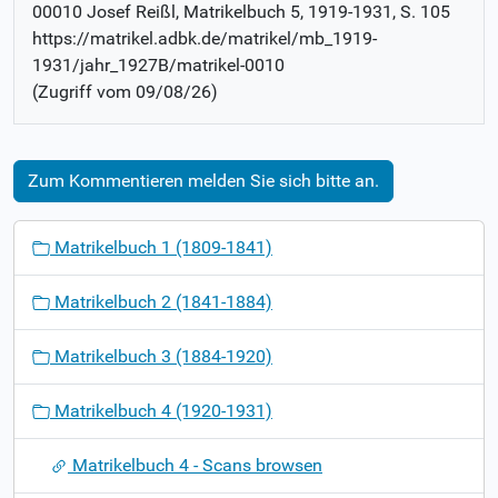
00010 Josef Reißl
, Matrikelbuch
5, 1919-1931
,
S. 105
https://matrikel.adbk.de/matrikel/mb_1919-
1931/jahr_1927B/matrikel-0010
(Zugriff vom
09/08/26
)
Zum Kommentieren melden Sie sich bitte an.
N
Matrikelbuch 1 (1809-1841)
a
v
Matrikelbuch 2 (1841-1884)
i
g
Matrikelbuch 3 (1884-1920)
a
t
Matrikelbuch 4 (1920-1931)
i
o
Matrikelbuch 4 - Scans browsen
n