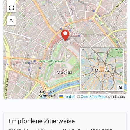
Leaflet
|
©
OpenStreetMap
contributors
Empfohlene Zitierweise