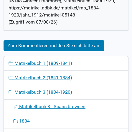
05148 Albrecht Blomberg
, Matrikelbuch
1884-1920
,
https://matrikel.adbk.de/matrikel/mb_1884-
1920/jahr_1912/matrikel-05148
(Zugriff vom
07/08/26
)
Zum Kommentieren melden Sie sich bitte an.
N
Matrikelbuch 1 (1809-1841)
a
v
Matrikelbuch 2 (1841-1884)
i
g
Matrikelbuch 3 (1884-1920)
a
t
Matrikelbuch 3 - Scans browsen
i
o
1884
n