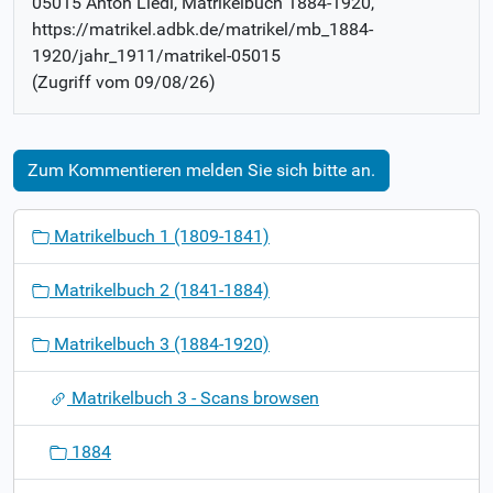
05015 Anton Liedl
, Matrikelbuch
1884-1920
,
https://matrikel.adbk.de/matrikel/mb_1884-
1920/jahr_1911/matrikel-05015
(Zugriff vom
09/08/26
)
Zum Kommentieren melden Sie sich bitte an.
N
Matrikelbuch 1 (1809-1841)
a
v
Matrikelbuch 2 (1841-1884)
i
g
Matrikelbuch 3 (1884-1920)
a
t
Matrikelbuch 3 - Scans browsen
i
o
1884
n