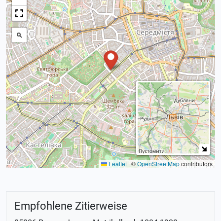
Leaflet
|
©
OpenStreetMap
contributors
Empfohlene Zitierweise