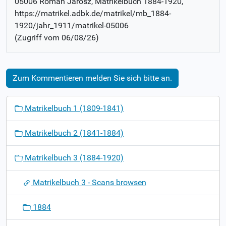
05006 Roman Jarosz
, Matrikelbuch
1884-1920
,
https://matrikel.adbk.de/matrikel/mb_1884-
1920/jahr_1911/matrikel-05006
(Zugriff vom
06/08/26
)
Zum Kommentieren melden Sie sich bitte an.
N
Matrikelbuch 1 (1809-1841)
a
v
Matrikelbuch 2 (1841-1884)
i
g
Matrikelbuch 3 (1884-1920)
a
t
Matrikelbuch 3 - Scans browsen
i
o
1884
n