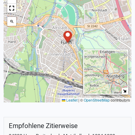
Leaflet
|
©
OpenStreetMap
contributors
Empfohlene Zitierweise