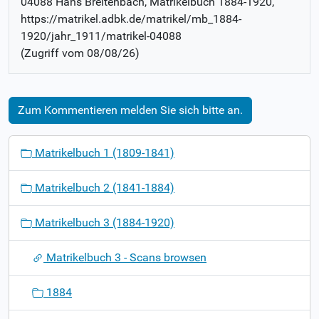
04088 Hans Breitenbach
, Matrikelbuch
1884-1920
,
https://matrikel.adbk.de/matrikel/mb_1884-
1920/jahr_1911/matrikel-04088
(Zugriff vom
08/08/26
)
Zum Kommentieren melden Sie sich bitte an.
N
Matrikelbuch 1 (1809-1841)
a
v
Matrikelbuch 2 (1841-1884)
i
g
Matrikelbuch 3 (1884-1920)
a
t
Matrikelbuch 3 - Scans browsen
i
o
1884
n