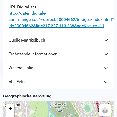
URL Digitalisat
http://daten.digitale-
sammlungen.de/~db/bsb00004662/images/index.html?
id=00004662&fip=217.237.113.238&no=&seite=411
Quelle Matrikelbuch
Ergänzende Informationen
Weitere Links
Alle Felder
Geographische Verortung
+
−