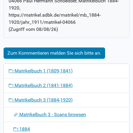
04066 Paul Hermann Schoedder
, Matrikelbuch
1884-
1920
,
https://matrikel.adbk.de/matrikel/mb_1884-
1920/jahr_1911/matrikel-04066
(Zugriff vom
08/08/26
)
Zum Kommentieren melden Sie sich bitte an.
N
Matrikelbuch 1 (1809-1841)
a
v
Matrikelbuch 2 (1841-1884)
i
g
Matrikelbuch 3 (1884-1920)
a
t
Matrikelbuch 3 - Scans browsen
i
o
1884
n