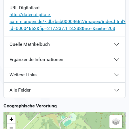
URL Digitalisat
http://daten.digitale-
sammlungen.de/~db/bsb00004662/images/index.html?
id=00004662&fip=217.237.113.238&no=&seite=203
Quelle Matrikelbuch
Ergänzende Informationen
Weitere Links
Alle Felder
Geographische Verortung
+
−