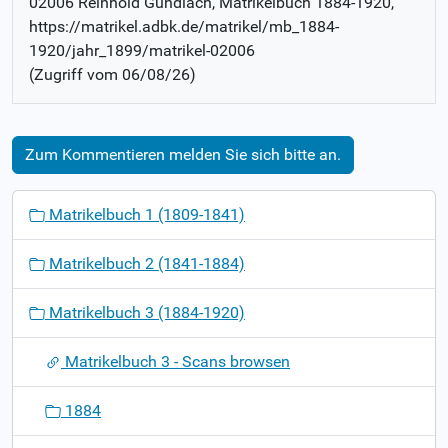
02006 Reinhold Gundlach
, Matrikelbuch
1884-1920
,
https://matrikel.adbk.de/matrikel/mb_1884-
1920/jahr_1899/matrikel-02006
(Zugriff vom
06/08/26
)
Zum Kommentieren melden Sie sich bitte an.
N
Matrikelbuch 1 (1809-1841)
a
v
Matrikelbuch 2 (1841-1884)
i
g
Matrikelbuch 3 (1884-1920)
a
t
Matrikelbuch 3 - Scans browsen
i
o
1884
n