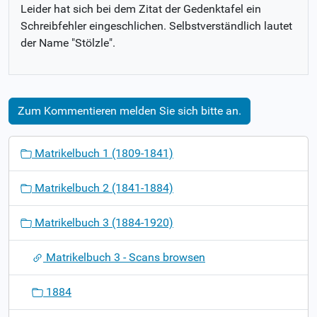
Leider hat sich bei dem Zitat der Gedenktafel ein
Schreibfehler eingeschlichen. Selbstverständlich lautet
der Name "Stölzle".
Zum Kommentieren melden Sie sich bitte an.
N
Matrikelbuch 1 (1809-1841)
a
v
Matrikelbuch 2 (1841-1884)
i
g
Matrikelbuch 3 (1884-1920)
a
t
Matrikelbuch 3 - Scans browsen
i
o
1884
n