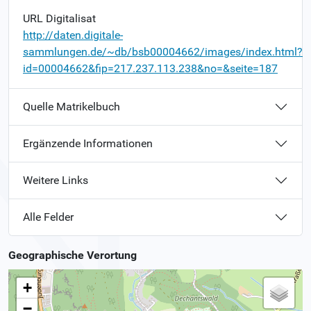
URL Digitalisat
http://daten.digitale-
sammlungen.de/~db/bsb00004662/images/index.html?
id=00004662&fip=217.237.113.238&no=&seite=187
Quelle Matrikelbuch
Ergänzende Informationen
Weitere Links
Alle Felder
Geographische Verortung
+
−