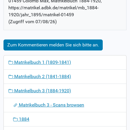
01459 Colomb Max
, Matrikelbuch
1884-1920
,
https://matrikel.adbk.de/matrikel/mb_1884-
1920/jahr_1895/matrikel-01459
(Zugriff vom
07/08/26
)
Zum Kommentieren melden Sie sich bitte an.
N
Matrikelbuch 1 (1809-1841)
a
v
Matrikelbuch 2 (1841-1884)
i
g
Matrikelbuch 3 (1884-1920)
a
t
Matrikelbuch 3 - Scans browsen
i
o
1884
n