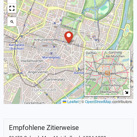
Leaflet
|
©
OpenStreetMap
contributors
Empfohlene Zitierweise