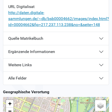
URL Digitalisat
http://daten.digitale-
sammlungen.de/~db/bsb00004662/images/index.html?
id=00004662&fip=217.237.113.238&no=&seite=148
Quelle Matrikelbuch
Ergänzende Informationen
Weitere Links
Alle Felder
Geographische Verortung
+
−