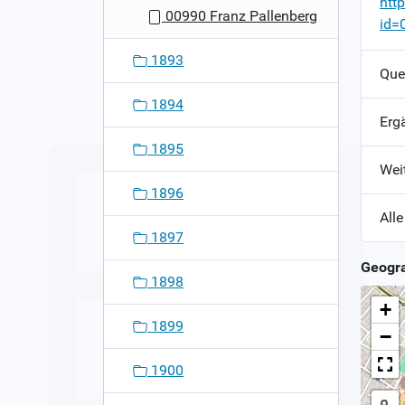
htt
00990 Franz Pallenberg
id=
1893
Que
1894
Erg
1895
Wei
1896
Alle
1897
Geogra
1898
+
1899
−
1900