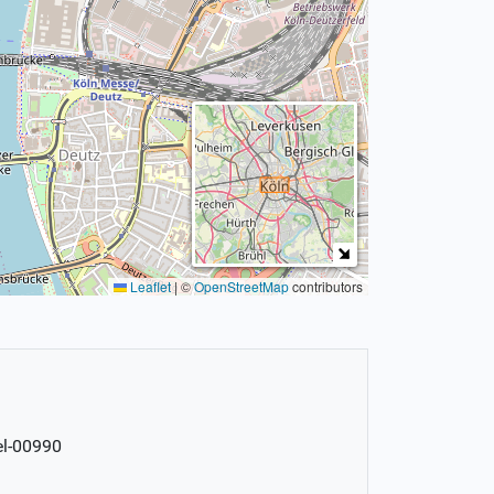
Leaflet
|
©
OpenStreetMap
contributors
el-00990