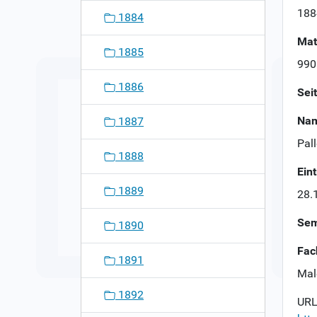
n
188
1884
Mat
1885
990
1886
Sei
Nam
1887
Pal
1888
Ein
1889
28.
Sem
1890
Fac
1891
Mal
1892
URL 