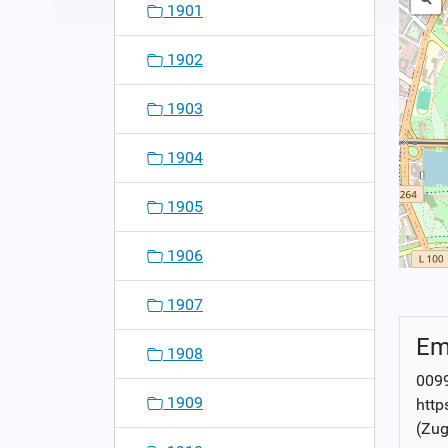
1901
1902
1903
1904
1905
1906
1907
Em
1908
0099
1909
http
(Zug