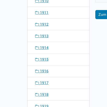
1910
1911
Zum 
1912
1913
1914
1915
1916
1917
1918
1919