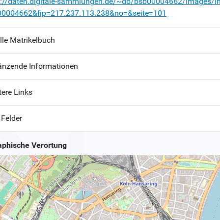
p://daten.digitale-sammlungen.de/~db/bsb00004662/images/i
00004662&fip=217.237.113.238&no=&seite=101
lle Matrikelbuch
änzende Informationen
tere Links
 Felder
phische Verortung