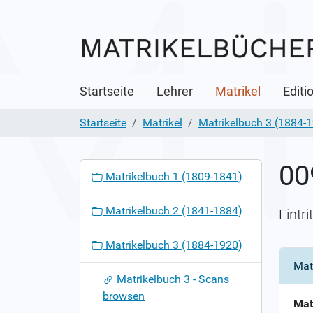
Startseite
Lehrer
Matrikel
Editi
Startseite
Matrikel
Matrikelbuch 3 (1884-
00
N
Matrikelbuch 1 (1809-1841)
a
v
Matrikelbuch 2 (1841-1884)
Eintr
i
g
Matrikelbuch 3 (1884-1920)
a
Mat
t
Matrikelbuch 3 - Scans
i
browsen
o
Mat