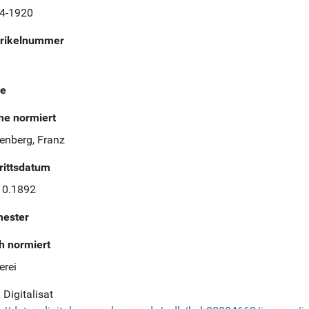
4-1920
rikelnummer
te
e normiert
lenberg, Franz
trittsdatum
10.1892
ester
h normiert
erei
Digitalisat