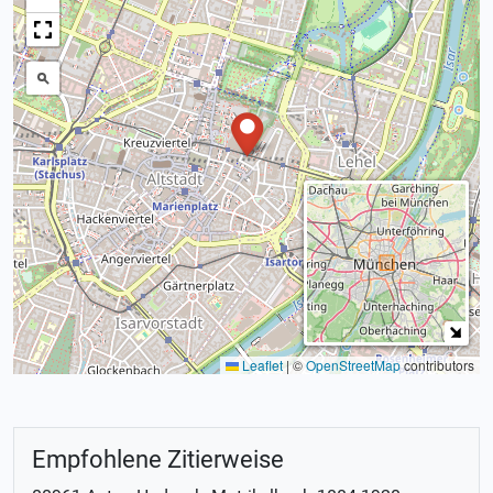
Leaflet
|
©
OpenStreetMap
contributors
Empfohlene Zitierweise