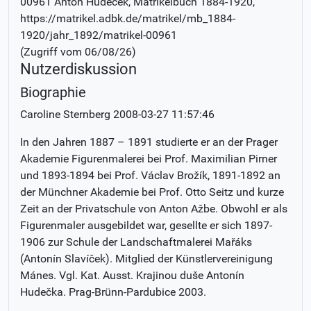
00961 Anton Hudecek
, Matrikelbuch
1884-1920
,
https://matrikel.adbk.de/matrikel/mb_1884-
1920/jahr_1892/matrikel-00961
(Zugriff vom
06/08/26
)
Nutzerdiskussion
Biographie
Caroline Sternberg
2008-03-27 11:57:46
In den Jahren 1887 – 1891 studierte er an der Prager
Akademie Figurenmalerei bei Prof. Maximilian Pirner
und 1893-1894 bei Prof. Václav Brožík, 1891-1892 an
der Münchner Akademie bei Prof. Otto Seitz und kurze
Zeit an der Privatschule von Anton Ažbe. Obwohl er als
Figurenmaler ausgebildet war, gesellte er sich 1897-
1906 zur Schule der Landschaftmalerei Mařáks
(Antonín Slavíček). Mitglied der Künstlervereinigung
Mánes. Vgl. Kat. Ausst. Krajinou duše Antonín
Hudečka. Prag-Brünn-Pardubice 2003.