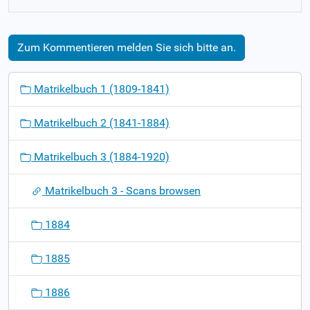
Zum Kommentieren melden Sie sich bitte an.
N
Matrikelbuch 1 (1809-1841)
a
v
Matrikelbuch 2 (1841-1884)
i
g
Matrikelbuch 3 (1884-1920)
a
t
Matrikelbuch 3 - Scans browsen
i
o
1884
n
1885
1886