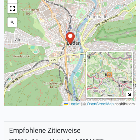
Leaflet
|
©
OpenStreetMap
contributors
Empfohlene Zitierweise