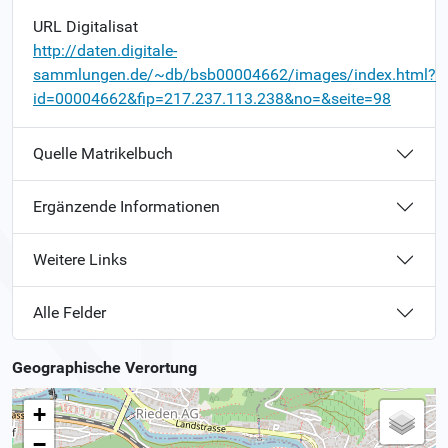
URL Digitalisat
http://daten.digitale-
sammlungen.de/~db/bsb00004662/images/index.html?
id=00004662&fip=217.237.113.238&no=&seite=98
Quelle Matrikelbuch
Ergänzende Informationen
Weitere Links
Alle Felder
Geographische Verortung
+
−