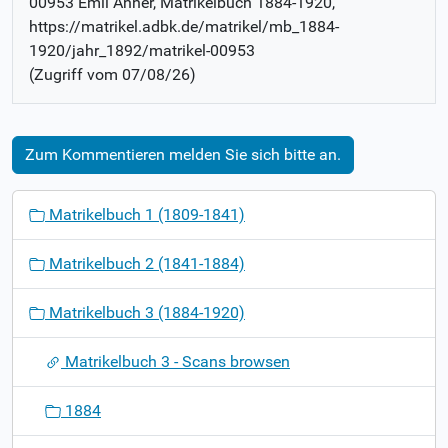
00953 Emil Anner
, Matrikelbuch
1884-1920
,
https://matrikel.adbk.de/matrikel/mb_1884-
1920/jahr_1892/matrikel-00953
(Zugriff vom
07/08/26
)
Zum Kommentieren melden Sie sich bitte an.
N
Matrikelbuch 1 (1809-1841)
a
v
Matrikelbuch 2 (1841-1884)
i
g
Matrikelbuch 3 (1884-1920)
a
t
Matrikelbuch 3 - Scans browsen
i
o
1884
n