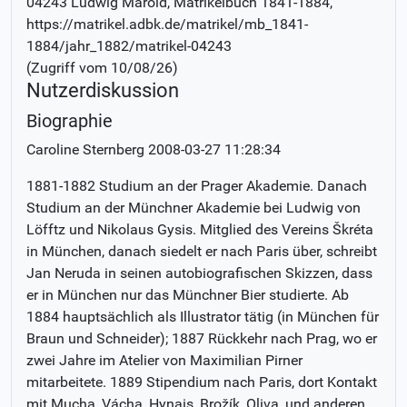
04243 Ludwig Marold
, Matrikelbuch
1841-1884
,
https://matrikel.adbk.de/matrikel/mb_1841-
1884/jahr_1882/matrikel-04243
(Zugriff vom
10/08/26
)
Nutzerdiskussion
Biographie
Caroline Sternberg
2008-03-27 11:28:34
1881-1882 Studium an der Prager Akademie. Danach
Studium an der Münchner Akademie bei Ludwig von
Löfftz und Nikolaus Gysis. Mitglied des Vereins Škréta
in München, danach siedelt er nach Paris über, schreibt
Jan Neruda in seinen autobiografischen Skizzen, dass
er in München nur das Münchner Bier studierte. Ab
1884 hauptsächlich als Illustrator tätig (in München für
Braun und Schneider); 1887 Rückkehr nach Prag, wo er
zwei Jahre im Atelier von Maximilian Pirner
mitarbeitete. 1889 Stipendium nach Paris, dort Kontakt
mit Mucha, Vácha, Hynais, Brožík, Oliva, und anderen