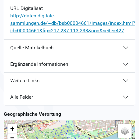
URL Digitalisat
http://daten.digitale-
sammlungen.de/~db/bsb00004661/images/index.html?
id=00004661&fip=217.237.113.238&no=&seite=427
Quelle Matrikelbuch
Ergänzende Informationen
Weitere Links
Alle Felder
Geographische Verortung
+
−