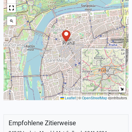
Leaflet
|
©
OpenStreetMap
contributors
Empfohlene Zitierweise