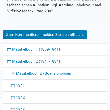
tschechischen Künstlern. Vgl. Karolina Fabelová. Karel
Vítĕzlav Mašek. Prag 2002.
Zum Kommentieren melden Sie sich bitte an.
N
Matrikelbuch 1 (1809-1841)
a
v
Matrikelbuch 2 (1841-1884)
i
g
Matrikelbuch 2 - Scans browsen
a
t
1841
i
o
1842
n
1843