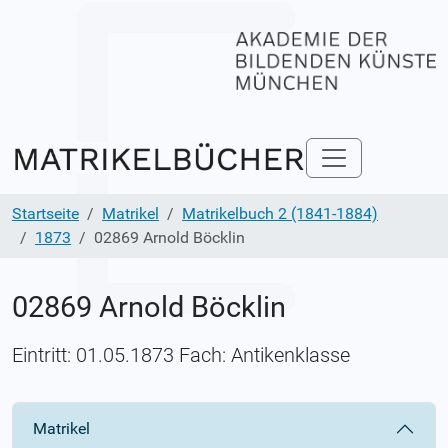
Startseite
Matrikel
Matrikelbuch 2 (1841-1884)
1873
02869 Arnold Böcklin
02869 Arnold Böcklin
Eintritt: 01.05.1873 Fach: Antikenklasse
Matrikel