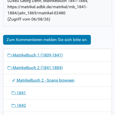
02480 Georg Dehn
, Matrikelbuch
1841-1884
,
https://matrikel.adbk.de/matrikel/mb_1841-
1884/jahr_1869/matrikel-02480
(Zugriff vom
06/08/26
)
Zum Kommentieren melden Sie sich bitte an.
N
Matrikelbuch 1 (1809-1841)
a
v
Matrikelbuch 2 (1841-1884)
i
g
Matrikelbuch 2 - Scans browsen
a
t
1841
i
o
1842
n