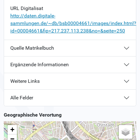
URL Digitalisat
http://daten.digitale-
sammlungen.de/~db/bsb00004661/images/index.html?
id=00004661&fip=217.237.113.238&no=&seite=250
Quelle Matrikelbuch
Ergänzende Informationen
Weitere Links
Alle Felder
Geographische Verortung
+
−